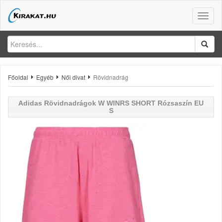
Toggle
naviga
Főoldal
Egyéb
Női divat
Rövidnadrág
Adidas
Rövidnadrágok W WINRS SHORT Rózsaszín EU
S