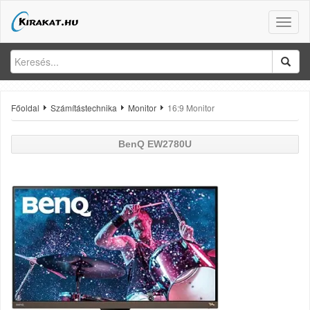
Toggle
naviga
Főoldal
Számítástechnika
Monitor
16:9 Monitor
BenQ
EW2780U