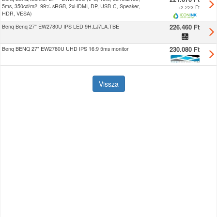
5ms, 350cd/m2, 99% sRGB, 2xHDMI, DP, USB-C, Speaker,
+
2.223 Ft
HDR, VESA)
226.460 Ft
Benq Benq 27" EW2780U IPS LED 9H.LJ7LA.TBE
230.080 Ft
Benq BENQ 27" EW2780U UHD IPS 16:9 5ms monitor
Vissza