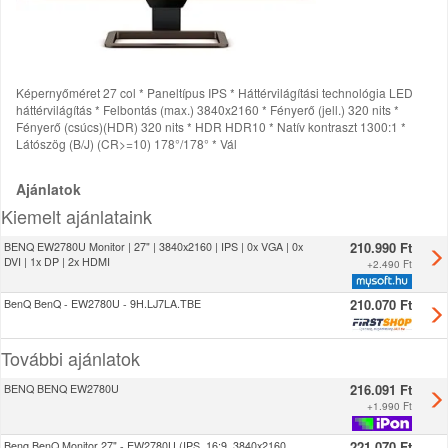
Képernyőméret 27 col * Paneltípus IPS * Háttérvilágítási technológia LED
háttérvilágítás * Felbontás (max.) 3840x2160 * Fényerő (jell.) 320 nits *
Fényerő (csúcs)(HDR) 320 nits * HDR HDR10 * Natív kontraszt 1300:1 *
Látószög (B/J) (CR>=10) 178°/178° * Vál
Ajánlatok
Kiemelt ajánlataink
210.990 Ft
BENQ EW2780U Monitor | 27" | 3840x2160 | IPS | 0x VGA | 0x
DVI | 1x DP | 2x HDMI
+
2.490 Ft
210.070 Ft
BenQ BenQ - EW2780U - 9H.LJ7LA.TBE
További ajánlatok
216.091 Ft
BENQ BENQ EW2780U
+
1.990 Ft
221.070 Ft
Benq BenQ Monitor 27" - EW2780U (IPS, 16:9, 3840x2160,