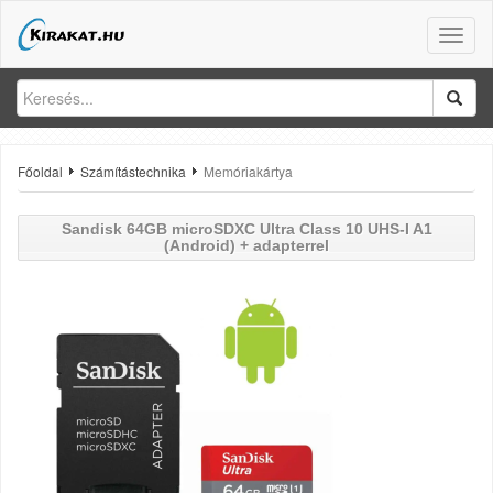
Toggle
naviga
Főoldal
Számítástechnika
Memóriakártya
Sandisk 64GB microSDXC Ultra Class 10 UHS-I A1
(Android) + adapterrel