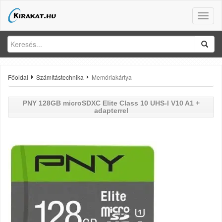
Toggle
naviga
Főoldal
Számítástechnika
Memóriakártya
PNY
128GB microSDXC Elite Class 10 UHS-I V10 A1 +
adapterrel