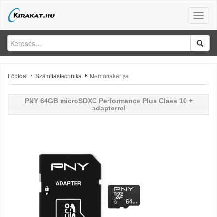
Toggle
naviga
Főoldal
Számítástechnika
Memóriakártya
PNY 64GB microSDXC Performance Plus Class 10 +
adapterrel