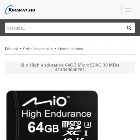
Toggle
naviga
Főoldal
Számítástechnika
Memóriakártya
Mio
High endurance 64GB MicroSDXC 30 MB/s
414040000281