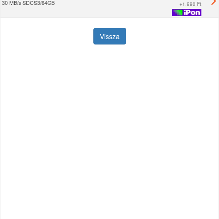
30 MB/s SDCS3/64GB
+
1.990 Ft
Vissza