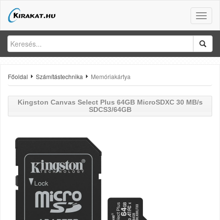
Toggle
naviga
Főoldal
Számítástechnika
Memóriakártya
Kingston
Canvas Select Plus 64GB MicroSDXC 30 MB/s
SDCS3/64GB