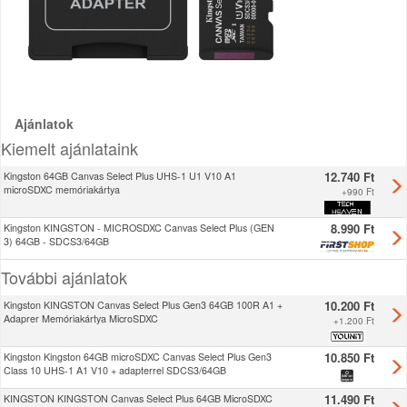
Ajánlatok
Kiemelt ajánlataink
12.740 Ft
Kingston 64GB Canvas Select Plus UHS-1 U1 V10 A1
microSDXC memóriakártya
+
990 Ft
8.990 Ft
Kingston KINGSTON - MICROSDXC Canvas Select Plus (GEN
3) 64GB - SDCS3/64GB
További ajánlatok
10.200 Ft
Kingston KINGSTON Canvas Select Plus Gen3 64GB 100R A1 +
Adaprer Memóriakártya MicroSDXC
+
1.200 Ft
10.850 Ft
Kingston Kingston 64GB microSDXC Canvas Select Plus Gen3
Class 10 UHS-1 A1 V10 + adapterrel SDCS3/64GB
11.490 Ft
KINGSTON KINGSTON Canvas Select Plus 64GB MicroSDXC