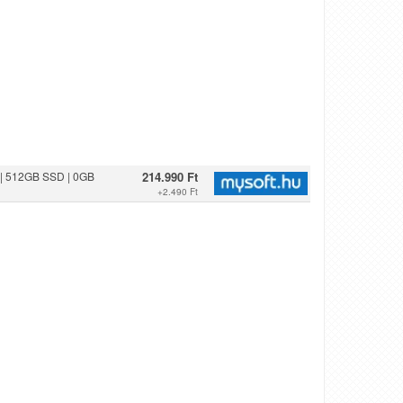
 | 512GB SSD | 0GB
214.990 Ft
+
2.490 Ft