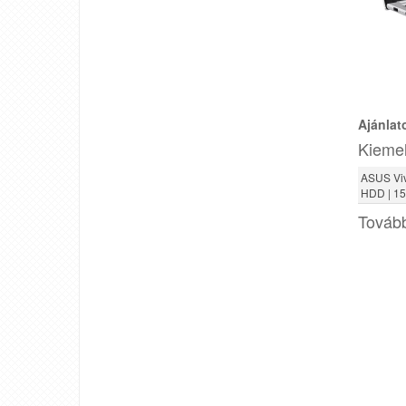
Ajánlat
Kiemel
ASUS Viv
HDD | 15
Tovább