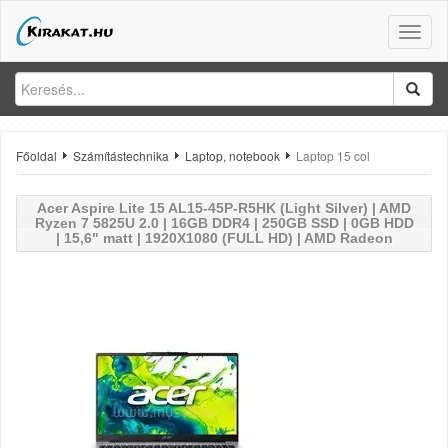
Toggle
naviga
Főoldal
Számítástechnika
Laptop, notebook
Laptop 15 col
Acer
Aspire Lite 15 AL15-45P-R5HK (Light Silver) | AMD
Ryzen 7 5825U 2.0 | 16GB DDR4 | 250GB SSD | 0GB HDD
| 15,6" matt | 1920X1080 (FULL HD) | AMD Radeon