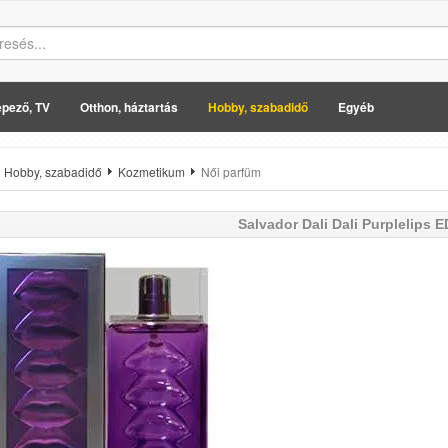
pező, TV
Otthon, háztartás
Hobby, szabadidő
Egyéb
Hobby, szabadidő
Kozmetikum
Női parfüm
Salvador Dali
Dali Purplelips E