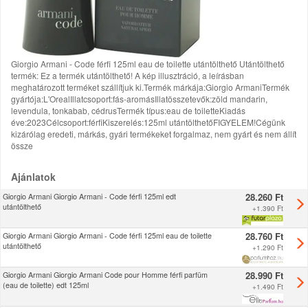
Giorgio Armani - Code férfi 125ml eau de toilette utántölthető Utántölthető
termék: Ez a termék utántölthető! A kép illusztráció, a leírásban
meghatározott terméket szállítjuk ki.Termék márkája:Giorgio ArmaniTermék
gyártója:L'OrealIllatcsoport:fás-aromásIllatösszetevők:zöld mandarin,
levendula, tonkabab, cédrusTermék típus:eau de toiletteKiadás
éve:2023Célcsoport:férfiKiszerelés:125ml utántölthetőFIGYELEM!Cégünk
kizárólag eredeti, márkás, gyári termékeket forgalmaz, nem gyárt és nem állít
össze
Ajánlatok
28.260 Ft
Giorgio Armani Giorgio Armani - Code férfi 125ml edt
utántölthető
+
1.390 Ft
28.760 Ft
Giorgio Armani Giorgio Armani - Code férfi 125ml eau de toilette
utántölthető
+
1.290 Ft
28.990 Ft
Giorgio Armani Giorgio Armani Code pour Homme férfi parfüm
(eau de toilette) edt 125ml
+
1.490 Ft