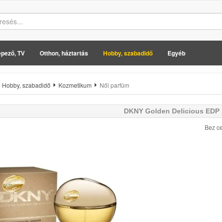
pező, TV
Otthon, háztartás
Hobby, szabadidő
Egyéb
Hobby, szabadidő
Kozmetikum
Női parfüm
DKNY
Golden Delicious EDP 
Bez ce