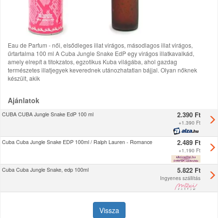
Eau de Parfum - női, elsődleges illat virágos, másodlagos illat virágos,
űrtartalma 100 ml A Cuba Jungle Snake EdP egy virágos illatkavalkád,
amely elrepít a titokzatos, egzotikus Kuba világába, ahol gazdag
természetes illatjegyek keverednek utánozhatatlan bájjal. Olyan nőknek
készült, akik
Ajánlatok
2.390 Ft
CUBA CUBA Jungle Snake EdP 100 ml
+
1.390 Ft
2.489 Ft
Cuba Cuba Jungle Snake EDP 100ml / Ralph Lauren - Romance
+
1.190 Ft
5.822 Ft
Cuba Cuba Jungle Snake, edp 100ml
Ingyenes szállítás
Vissza