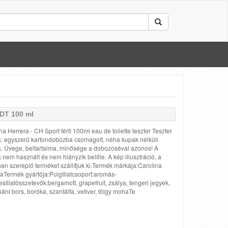
DT 100 ml
na Herrera - CH Sport férfi 100ml eau de toilette teszter Teszter
: egyszerű kartondobozba csomagolt, néha kupak nélküli
. Üvege, beltartalma, minősége a dobozoséval azonos! A
 nem használt és nem hiányzik belőle. A kép illusztráció, a
ban szereplő terméket szállítjuk ki.Termék márkája:Carolina
aTermék gyártója:PuigIllatcsoport:aromás-
esIllatösszetevők:bergamott, grapefruit, zsálya, tengeri jegyek,
áni bors, boróka, szantálfa, vetiver, tölgy mohaTe