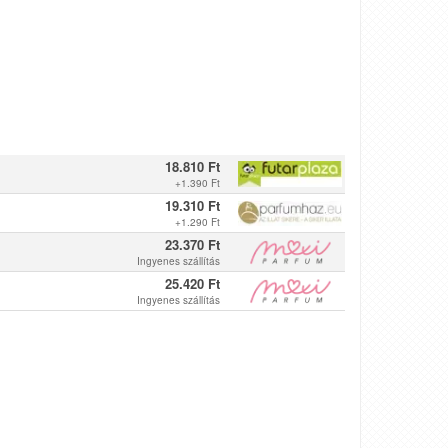
18.810 Ft
+
1.390 Ft
19.310 Ft
+
1.290 Ft
23.370 Ft
Ingyenes szállítás
25.420 Ft
Ingyenes szállítás