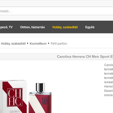
pező, TV
Otthon, háztartás
Hobby, szabadidő
Egyéb
Hobby, szabadidő
Kozmetikum
Férfi parfüm
Carolina Herrera
CH Men Sport E
Caroli
termék
termék
termék
leírás
Herrer
fűszer
szecsu