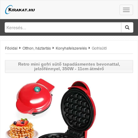
Toggle
naviga
Főoldal
Otthon, háztartás
Konyhafelszerelés
Gofrisütő
Retro mini gofri sütő tapadásmentes bevonattal,
jelzőfénnyel, 350W - 11cm átmérő