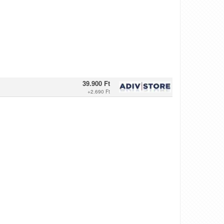
39.900 Ft
+
2.690 Ft