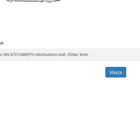
ok
c NN-ST21QWEPG mikróhullámú sütő, 20liter, fehér
Vissza