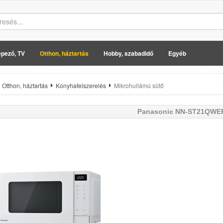
pező, TV
Otthon, háztartás
Hobby, szabadidő
Egyéb
Otthon, háztartás
Konyhafelszerelés
Mikrohullámú sütő
Panasonic
NN-ST21QWE