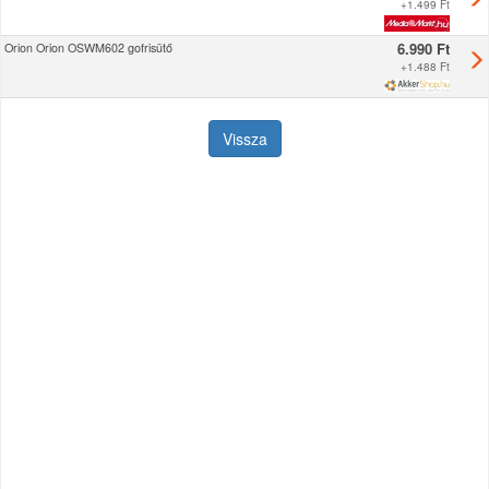
+
1.499 Ft
6.990 Ft
Orion Orion OSWM602 gofrisütő
+
1.488 Ft
Vissza