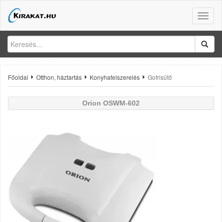
Toggle
naviga
Főoldal
Otthon, háztartás
Konyhafelszerelés
Gofrisütő
Orion
OSWM-602