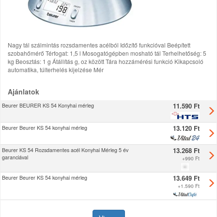
Nagy tál szálmintás rozsdamentes acélból Időzítő funkcióval Beépített
szobahőmérő Térfogat: 1,5 l Mosogatógépben mosható tál Terhelhetőség: 5
kg Beosztás: 1 g Átállítás g, oz között Tára hozzámérési funkció Kikapcsoló
automatika, túlterhelés kijelzése Mér
Ajánlatok
11.590 Ft
Beurer BEURER KS 54 Konyhai mérleg
13.120 Ft
Beurer Beurer KS 54 konyhai mérleg
13.268 Ft
Beurer KS 54 Rozsdamentes acél Konyhai Mérleg 5 év
garanciával
+
990 Ft
13.649 Ft
Beurer Beurer KS 54 konyhai mérleg
+
1.590 Ft