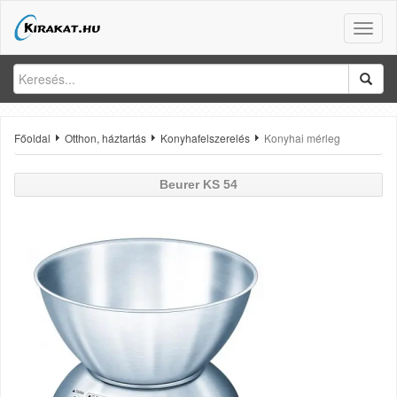
Toggle
naviga
Főoldal
Otthon, háztartás
Konyhafelszerelés
Konyhai mérleg
Beurer
KS 54