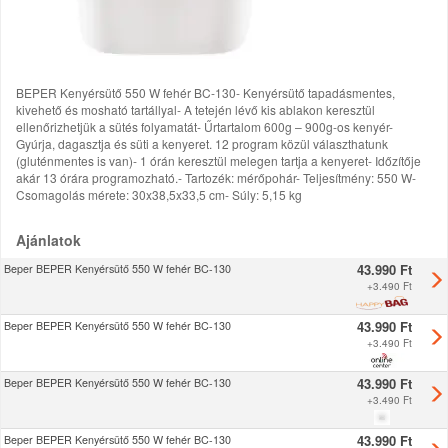
BEPER Kenyérsütő 550 W fehér BC-130- Kenyérsütő tapadásmentes,
kivehető és mosható tartállyal- A tetején lévő kis ablakon keresztül
ellenőrizhetjük a sütés folyamatát- Űrtartalom 600g – 900g-os kenyér-
Gyúrja, dagasztja és süti a kenyeret. 12 program közül választhatunk
(gluténmentes is van)- 1 órán keresztül melegen tartja a kenyeret- Időzítője
akár 13 órára programozható.- Tartozék: mérőpohár- Teljesítmény: 550 W-
Csomagolás mérete: 30x38,5x33,5 cm- Súly: 5,15 kg
Ajánlatok
43.990 Ft
Beper BEPER Kenyérsütő 550 W fehér BC-130
+
3.490 Ft
43.990 Ft
Beper BEPER Kenyérsütő 550 W fehér BC-130
+
3.490 Ft
43.990 Ft
Beper BEPER Kenyérsütő 550 W fehér BC-130
+
3.490 Ft
43.990 Ft
Beper BEPER Kenyérsütő 550 W fehér BC-130