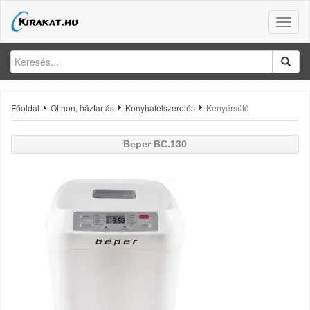
Toggle
naviga
Főoldal
Otthon, háztartás
Konyhafelszerelés
Kenyérsütő
Beper
BC.130