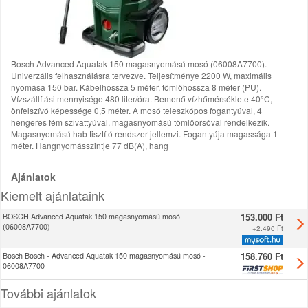
Bosch Advanced Aquatak 150 magasnyomású mosó (06008A7700).
Univerzális felhasználásra tervezve. Teljesítménye 2200 W, maximális
nyomása 150 bar. Kábelhossza 5 méter, tömlőhossza 8 méter (PU).
Vízszállítási mennyisége 480 liter/óra. Bemenő vízhőmérséklete 40°C,
önfelszívó képessége 0,5 méter. A mosó teleszkópos fogantyúval, 4
hengeres fém szivattyúval, magasnyomású tömlőorsóval rendelkezik.
Magasnyomású hab tisztító rendszer jellemzi. Fogantyúja magassága 1
méter. Hangnyomásszintje 77 dB(A), hang
Ajánlatok
Kiemelt ajánlataink
153.000 Ft
BOSCH Advanced Aquatak 150 magasnyomású mosó
(06008A7700)
+
2.490 Ft
158.760 Ft
Bosch Bosch - Advanced Aquatak 150 magasnyomású mosó -
06008A7700
További ajánlatok