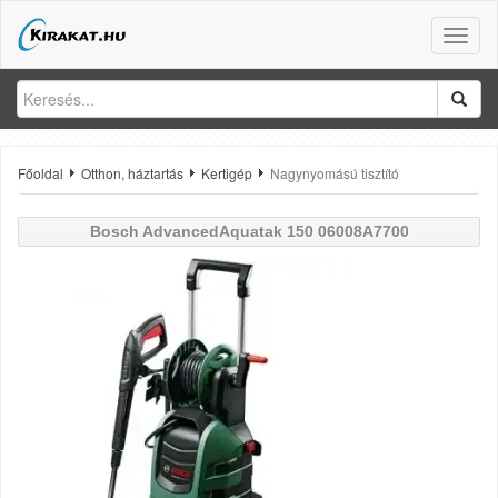
Toggle
naviga
Főoldal
Otthon, háztartás
Kertigép
Nagynyomású tisztító
Bosch
AdvancedAquatak 150 06008A7700