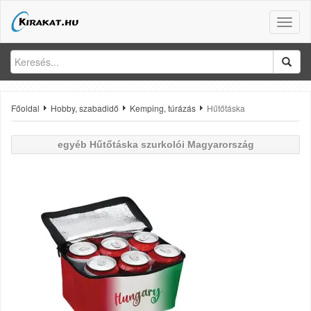
Toggle
naviga
Főoldal
Hobby, szabadidő
Kemping, túrázás
Hűtőtáska
egyéb
Hűtőtáska szurkolói Magyarország