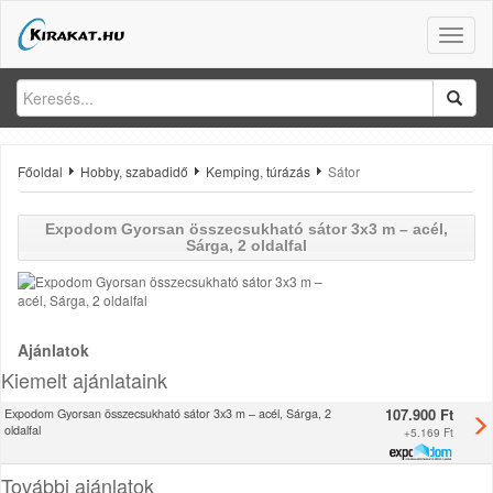
Toggle
naviga
Főoldal
Hobby, szabadidő
Kemping, túrázás
Sátor
Expodom
Gyorsan összecsukható sátor 3x3 m – acél,
Sárga, 2 oldalfal
Ajánlatok
Kiemelt ajánlataink
107.900 Ft
Expodom Gyorsan összecsukható sátor 3x3 m – acél, Sárga, 2
oldalfal
+
5.169 Ft
További ajánlatok