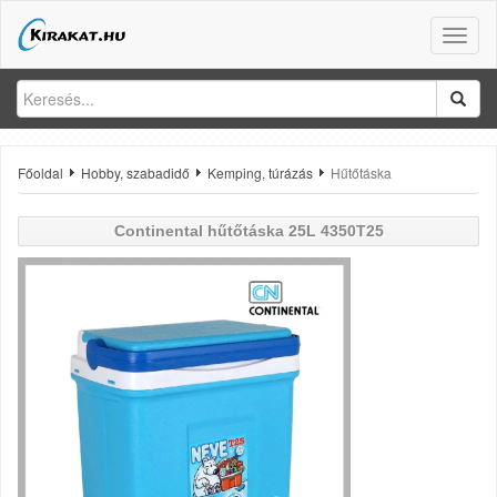
Toggle
naviga
Főoldal
Hobby, szabadidő
Kemping, túrázás
Hűtőtáska
Continental
hűtőtáska 25L 4350T25