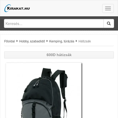
Toggle
naviga
Főoldal
Hobby, szabadidő
Kemping, túrázás
Hátizsák
600D hátizsák