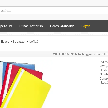
pező, TV
Otthon, háztartás
Hobby, szabadidő
Egyéb
Egyéb
Irodaszer
Lefűző
VICTORIA
PP fekete gyorsfűző 1
-A4 mé
-120 µ
oldalc
útmuta
Dunake
https:/