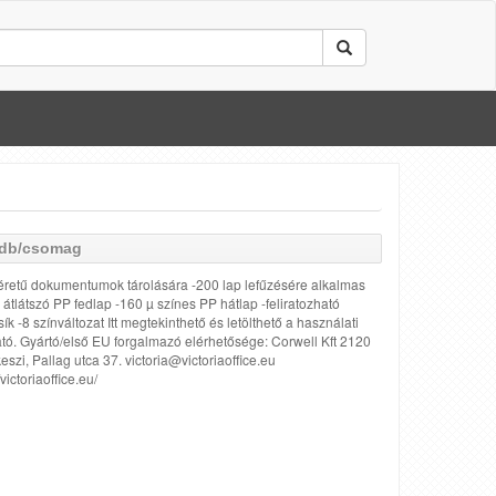
0db/csomag
retű dokumentumok tárolására -200 lap lefűzésére alkalmas
 átlátszó PP fedlap -160 µ színes PP hátlap -feliratozható
sík -8 színváltozat Itt megtekinthető és letölthető a használati
tó. Gyártó/első EU forgalmazó elérhetősége: Corwell Kft 2120
szi, Pallag utca 37. victoria@victoriaoffice.eu
/victoriaoffice.eu/