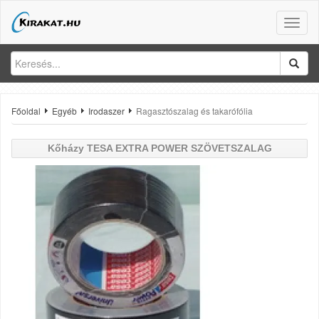
Toggle
naviga
Főoldal
Egyéb
Irodaszer
Ragasztószalag és takarófólia
Kőházy
TESA EXTRA POWER SZÖVETSZALAG