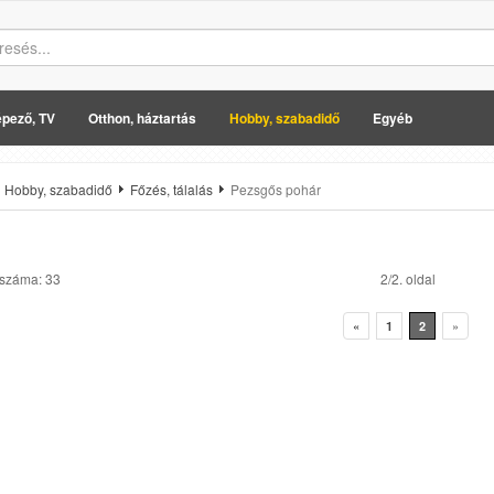
pező, TV
Otthon, háztartás
Hobby, szabadidő
Egyéb
Hobby, szabadidő
Főzés, tálalás
Pezsgős pohár
 száma: 33
2/2. oldal
«
1
2
»