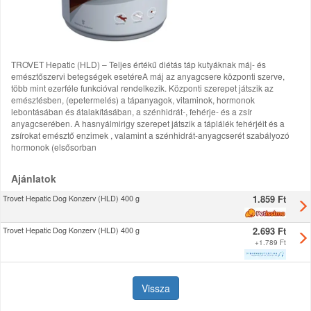
TROVET Hepatic (HLD) – Teljes értékű diétás táp kutyáknak máj- és
emésztőszervi betegségek esetéreA máj az anyagcsere központi szerve,
több mint ezerféle funkcióval rendelkezik. Központi szerepet játszik az
emésztésben, (epetermelés) a tápanyagok, vitaminok, hormonok
lebontásában és átalakításában, a szénhidrát-, fehérje- és a zsír
anyagcserében. A hasnyálmirigy szerepet játszik a táplálék fehérjéit és a
zsírokat emésztő enzimek , valamint a szénhidrát-anyagcserét szabályozó
hormonok (elsősorban
Ajánlatok
1.859 Ft
Trovet Hepatic Dog Konzerv (HLD) 400 g
2.693 Ft
Trovet Hepatic Dog Konzerv (HLD) 400 g
+
1.789 Ft
Vissza