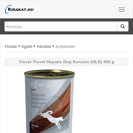
Toggle
naviga
Főoldal
Egyéb
Háziállat
Kutyaeledel
Trovet
Trovet Hepatic Dog Konzerv (HLD) 400 g