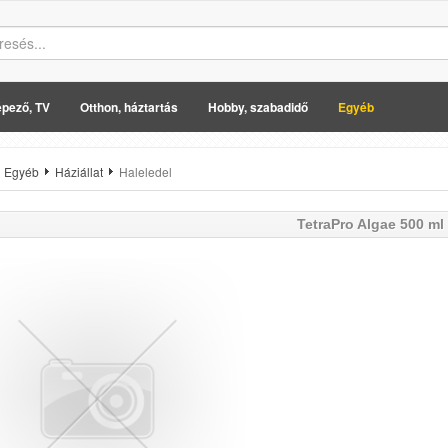
pező, TV
Otthon, háztartás
Hobby, szabadidő
Egyéb
Egyéb
Háziállat
Haleledel
TetraPro Algae 500 ml