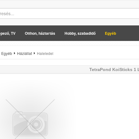
pező, TV
Otthon, háztartás
Hobby, szabadidő
Egyéb
Egyéb
Háziállat
Haleledel
TetraPond KoiSticks 1 