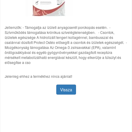
Jellemzők: - Támogatja az ízületi anyagcserét porckopás esetén. -
Szívműködés támogatása krónikus szívelégtelenségben. - Csontok,
ízületek egészsége A hidrolizált tengeri kollagénnel, bambusszal és
csalánnal dúsított Protect Ostéo elősegíti a csontok és ízületek egészségét. -
Mozgékonyság támogatása Az Omega-3 zsírsavakkal (EPA), valamint
ördögcsáklyával és egyéb gyógynövényekkel gazdagított receptúra
mérsékelt metabolizálható energiával készült, hogy elkerülje a túlsúlyt és
elősegítse a cso
Jelenleg ehhez a termékhez nincs ajánlat!
Vissza