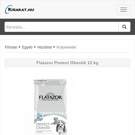
Toggle
naviga
Főoldal
Egyéb
Háziállat
Kutyaeledel
Flatazor
Protect Obesité 12 kg