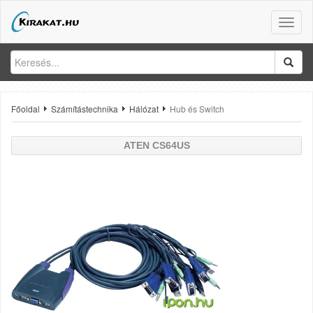
Toggle
naviga
Főoldal
Számítástechnika
Hálózat
Hub és Switch
ATEN
CS64US