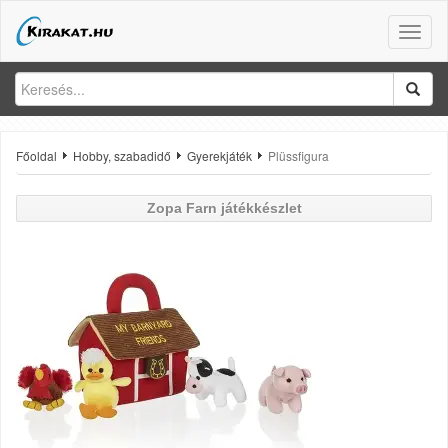
Toggle
naviga
Főoldal
Hobby, szabadidő
Gyerekjáték
Plüssfigura
Zopa
Farn játékkészlet