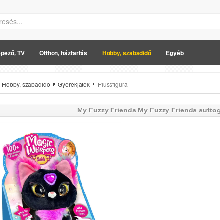
pező, TV
Otthon, háztartás
Hobby, szabadidő
Egyéb
Hobby, szabadidő
Gyerekjáték
Plüssfigura
My Fuzzy Friends
My Fuzzy Friends suttog