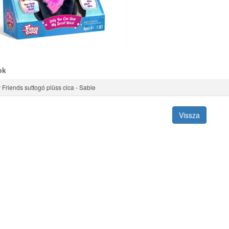
ok
Friends suttogó plüss cica - Sable
Vissza