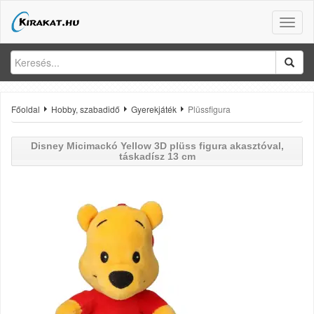
Toggle
naviga
Főoldal
Hobby, szabadidő
Gyerekjáték
Plüssfigura
Disney Micimackó
Yellow 3D plüss figura akasztóval,
táskadísz 13 cm