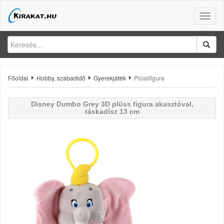
Toggle
naviga
Főoldal
Hobby, szabadidő
Gyerekjáték
Plüssfigura
Disney Dumbo
Grey 3D plüss figura akasztóval,
táskadísz 13 cm