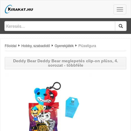
Toggle
naviga
Főoldal
Hobby, szabadidő
Gyerekjáték
Plüssfigura
Deddy Bear
Deddy Bear meglepetés clip-on plüss, 4.
sorozat - többféle