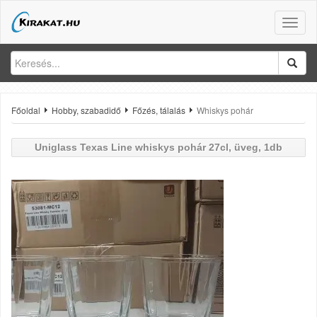
Toggle
naviga
Főoldal
Hobby, szabadidő
Főzés, tálalás
Whiskys pohár
Uniglass Texas Line whiskys pohár 27cl, üveg, 1db