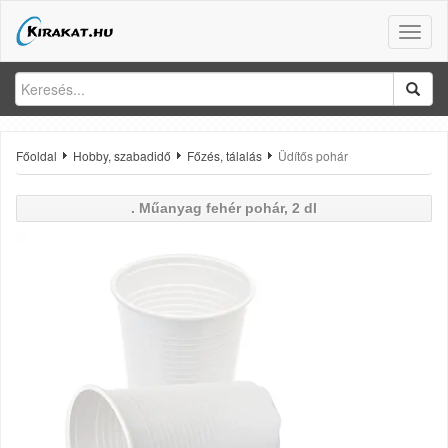
Toggle
naviga
Főoldal
Hobby, szabadidő
Főzés, tálalás
Üdítős pohár
.
Műanyag fehér pohár, 2 dl