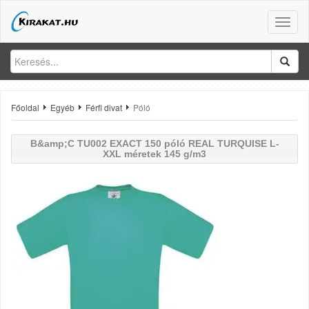
Toggle
naviga
Főoldal
Egyéb
Férfi divat
Póló
B&amp;C TU002 EXACT 150 póló REAL TURQUISE L-
XXL méretek 145 g/m3