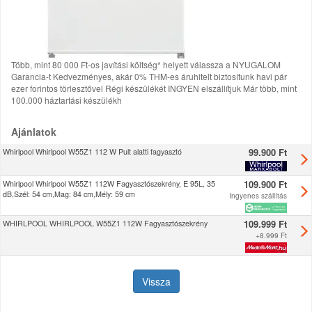
Több, mint 80 000 Ft-os javítási költség* helyett válassza a NYUGALOM
Garancia-t Kedvezményes, akár 0% THM-es áruhitelt biztosítunk havi pár
ezer forintos törlesztővel Régi készülékét INGYEN elszállítjuk Már több, mint
100.000 háztartási készülékh
Ajánlatok
99.900 Ft
Whirlpool Whirlpool W55Z1 112 W Pult alatti fagyasztó
109.900 Ft
Whirlpool Whirlpool W55Z1 112W Fagyasztószekrény, E 95L, 35
dB,Szél: 54 cm,Mag: 84 cm,Mély: 59 cm
Ingyenes szállítás
109.999 Ft
WHIRLPOOL WHIRLPOOL W55Z1 112W Fagyasztószekrény
+
8.999 Ft
Vissza