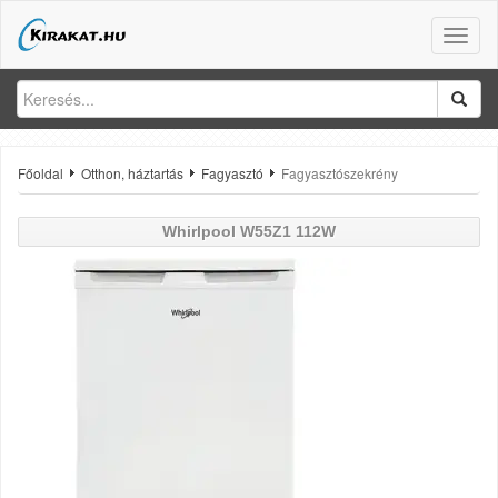
Toggle
naviga
Főoldal
Otthon, háztartás
Fagyasztó
Fagyasztószekrény
Whirlpool
W55Z1 112W