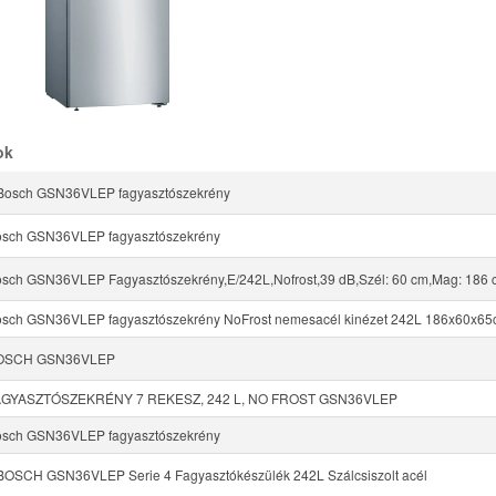
ok
osch GSN36VLEP fagyasztószekrény
osch GSN36VLEP fagyasztószekrény
sch GSN36VLEP Fagyasztószekrény,E/242L,Nofrost,39 dB,Szél: 60 cm,Mag: 186 
sch GSN36VLEP fagyasztószekrény NoFrost nemesacél kinézet 242L 186x60x65
BOSCH GSN36VLEP
AGYASZTÓSZEKRÉNY 7 REKESZ, 242 L, NO FROST GSN36VLEP
osch GSN36VLEP fagyasztószekrény
SCH GSN36VLEP Serie 4 Fagyasztókészülék 242L Szálcsiszolt acél