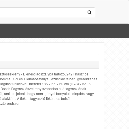
ztószekrény - E energiaosztályba tartozó, 242 l hasznos
alommal, SN és T klímaosztállyal, ezüst kivitelben, gyerekzár és
lágítás funkcióval, méretei 186 × 65 × 60 cm (H×Sz×Mé) A
 Bosch Fagyasztószekrény szabadon álló fagyasztónak
l, ami azt jelenti, hogy nem igényel bonyolult telepítést vagy
átalakítást. A fiókos fagyasztó tökéletes belső
sztórendszer