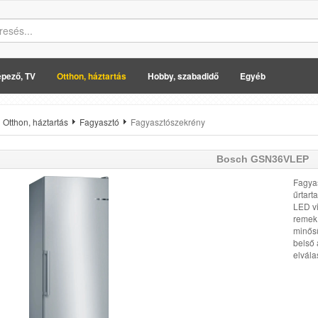
pező, TV
Otthon, háztartás
Hobby, szabadidő
Egyéb
Otthon, háztartás
Fagyasztó
Fagyasztószekrény
Bosch
GSN36VLEP
Fagyas
űrtart
LED vi
remek
minősü
belső 
elvála