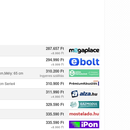
287.657 Ft
+
8.990 Ft
294.990 Ft
+
9.999 Ft
310.200 Ft
cm,Mély: 65 cm
Ingyenes szállítás
310.900 Ft
cm Serie4
311.990 Ft
+
4.990 Ft
329.590 Ft
335.590 Ft
335.590 Ft
+
8.990 Ft