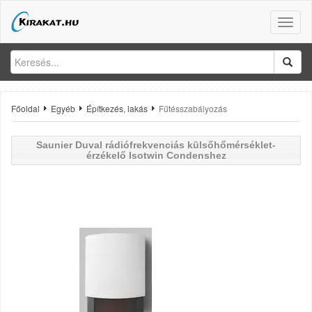
Toggle
naviga
Főoldal
Egyéb
Építkezés, lakás
Fűtésszabályozás
Saunier Duval
rádiófrekvenciás külsőhőmérséklet-
érzékelő Isotwin Condenshez