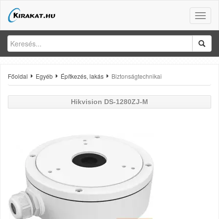
Toggle
naviga
Főoldal
Egyéb
Építkezés, lakás
Biztonságtechnikai
Hikvision
DS-1280ZJ-M