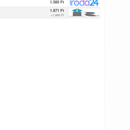
1.585 Ft
1.871 Ft
+
1.990 Ft