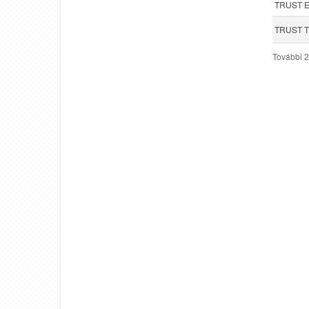
TRUST Eg
TRUST TR
További 2