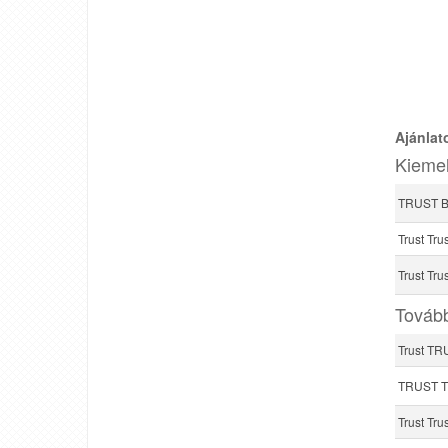
Ajánlat
Kiemel
TRUST Ba
Trust Tru
Trust Tru
Tovább
Trust T
TRUST T
Trust Tr