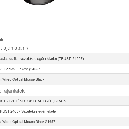
ok
t ajánlataink
sics optikai vezetékes egér (fekete) (TRUST_24657)
st - Basics - Fekete (24657)
st Wired Optical Mouse Black
i ajánlatok
RUST VEZETÉKES OPTICAL EGÉR, BLACK
RUST 24657 Vezetékes egér fekete
ust Wired Optical Mouse Black 24657