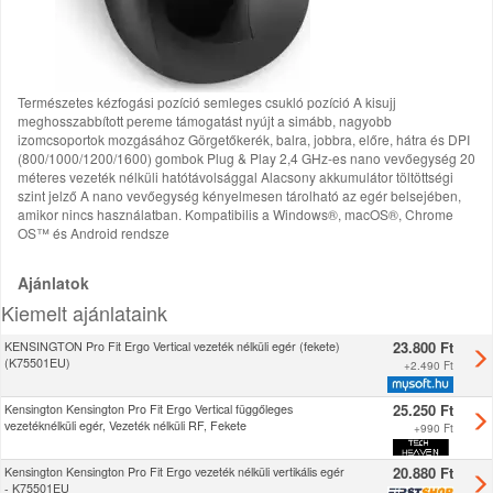
Természetes kézfogási pozíció semleges csukló pozíció A kisujj
meghosszabbított pereme támogatást nyújt a simább, nagyobb
izomcsoportok mozgásához Görgetőkerék, balra, jobbra, előre, hátra és DPI
(800/1000/1200/1600) gombok Plug & Play 2,4 GHz-es nano vevőegység 20
méteres vezeték nélküli hatótávolsággal Alacsony akkumulátor töltöttségi
szint jelző A nano vevőegység kényelmesen tárolható az egér belsejében,
amikor nincs használatban. Kompatibilis a Windows®, macOS®, Chrome
OS™ és Android rendsze
Ajánlatok
Kiemelt ajánlataink
23.800 Ft
KENSINGTON Pro Fit Ergo Vertical vezeték nélküli egér (fekete)
(K75501EU)
+
2.490 Ft
25.250 Ft
Kensington Kensington Pro Fit Ergo Vertical függőleges
vezetéknélküli egér, Vezeték nélküli RF, Fekete
+
990 Ft
20.880 Ft
Kensington Kensington Pro Fit Ergo vezeték nélküli vertikális egér
- K75501EU