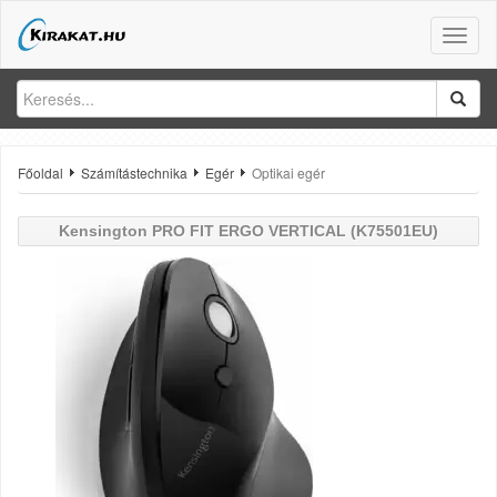
Toggle
naviga
Főoldal
Számítástechnika
Egér
Optikai egér
Kensington
PRO FIT ERGO VERTICAL (K75501EU)