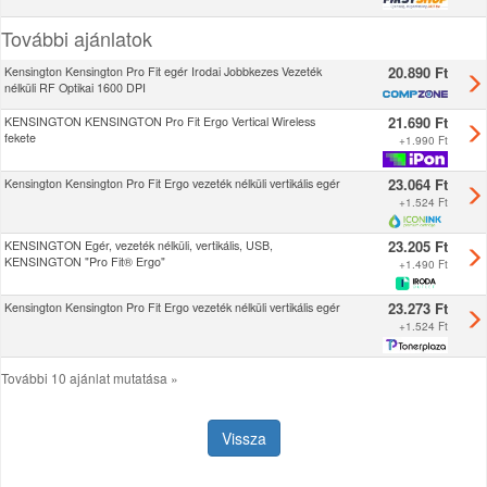
További ajánlatok
20.890 Ft
Kensington Kensington Pro Fit egér Irodai Jobbkezes Vezeték
nélküli RF Optikai 1600 DPI
21.690 Ft
KENSINGTON KENSINGTON Pro Fit Ergo Vertical Wireless
fekete
+
1.990 Ft
23.064 Ft
Kensington Kensington Pro Fit Ergo vezeték nélküli vertikális egér
+
1.524 Ft
23.205 Ft
KENSINGTON Egér, vezeték nélküli, vertikális, USB,
KENSINGTON "Pro Fit® Ergo"
+
1.490 Ft
23.273 Ft
Kensington Kensington Pro Fit Ergo vezeték nélküli vertikális egér
+
1.524 Ft
További 10 ajánlat mutatása »
Vissza