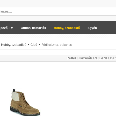
pező, TV
Otthon, háztartás
Hobby, szabadidő
Egyéb
Hobby, szabadidő
Cipő
Férfi csizma, bakancs
Pellet
Csizmák ROLAND Bar