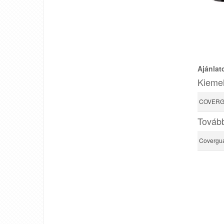
Ajánlat
Kiemel
COVERG
Tovább
Covergua