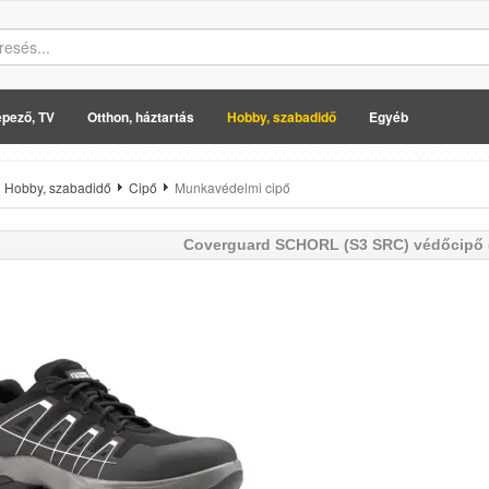
pező, TV
Otthon, háztartás
Hobby, szabadidő
Egyéb
Hobby, szabadidő
Cipő
Munkavédelmi cipő
Coverguard
SCHORL (S3 SRC) védőcipő (