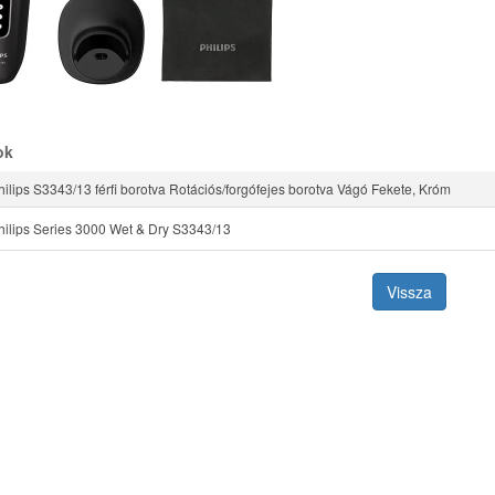
ok
hilips S3343/13 férfi borotva Rotációs/forgófejes borotva Vágó Fekete, Króm
Philips Series 3000 Wet & Dry S3343/13
Vissza