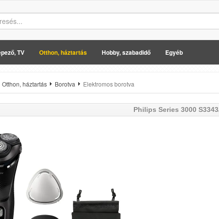
pező, TV
Otthon, háztartás
Hobby, szabadidő
Egyéb
Otthon, háztartás
Borotva
Elektromos borotva
Philips
Series 3000 S3343