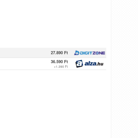
27.890 Ft
36.590 Ft
+
1.390 Ft